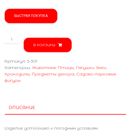
БЫСТРАЯ ПОКУПКА
Количество
товара
В КОРЗИНУ
Жабка
5-
Артикул:
5-301
301
Категории:
Животные Птицы
,
Лягушки Змеи
Крокодилы
,
Предметы декора
,
Садово-парковые
фигуры
ОПИСАНИЕ
Изделие устойчиво к погодным условиям.